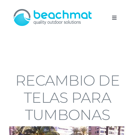
Saltar
al
contenido
Toggle
Navigati
Inicio
Sobre Nosotros
RECAMBIO DE
Productos
TELAS PARA
Personalización
TUMBONAS
Instalaciones