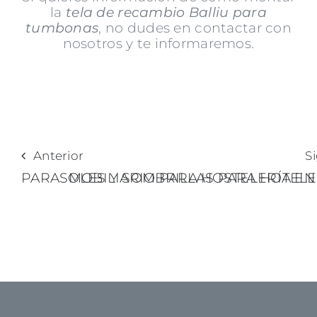
la
tela de recambio Balliu para
tumbonas
, no dudes en contactar con
nosotros y te informaremos.
Anterior
S
PARASOLES Y SOMBRILLAS PARA HOTELE
MOBILIARIO PARA HOSTELERÍA EN