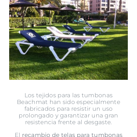
Contacto
Blog
Los tejidos para las tumbonas
Beachmat han sido especialmente
fabricados para resistir un uso
prolongado y garantizar una gran
resistencia frente al desgaste.
El
recambio de telas para tumbonas